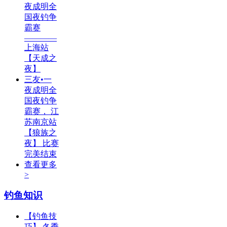
夜成明全
国夜钓争
霸赛
————
上海站
【天成之
夜】
三友•一
夜成明全
国夜钓争
霸赛， 江
苏南京站
【狼族之
夜】 比赛
完美结束
查看更多
>
钓鱼知识
【钓鱼技
巧】 冬季