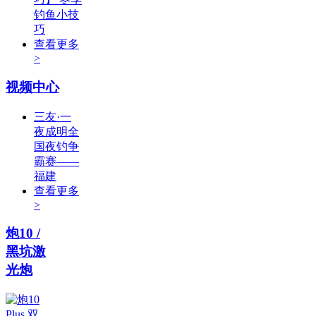
钓鱼小技
巧
查看更多
>
视频中心
三友·一
夜成明全
国夜钓争
霸赛——
福建
查看更多
>
炮10 /
黑坑激
光炮