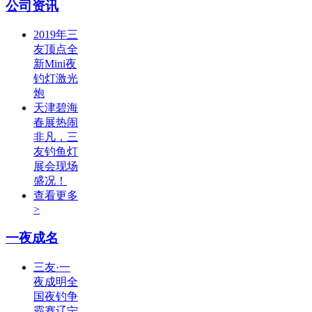
公司资讯
2019年三
友顶点全
新Mini夜
钓灯激光
炮
天津碧海
春展热闹
非凡，三
友钓鱼灯
展会现场
盛况！
查看更多
>
一夜成名
三友·一
夜成明全
国夜钓争
霸赛辽宁