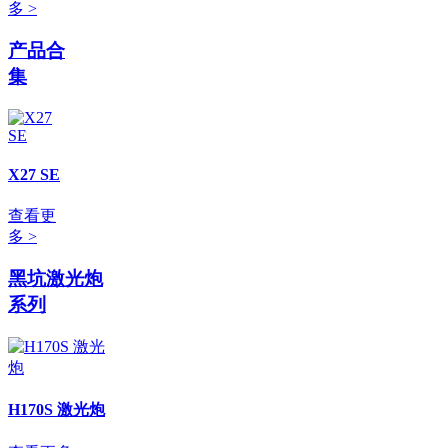
多 >
产品合
集
X27 SE
查看更
多 >
黑坑激光炮
系列
H170S 激光炮