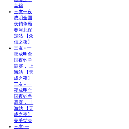
盘锦
三友一夜
成明全国
夜钓争霸
赛河北保
定站 【众
信之夜】
三友 • 一
夜成明全
国夜钓争
霸赛， 上
海站 【天
成之夜】
三友 • 一
夜成明全
国夜钓争
霸赛， 上
海站 【天
成之夜】
完美结束
三友·一