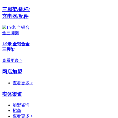
三脚架/插杆/
充电器/配件
1.9米 全铝合金
三脚架
查看更多 >
网店加盟
查看更多 >
实体渠道
加盟咨询
招商
查看更多 >