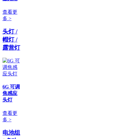
查看更
多 >
头灯 /
帽灯 /
露营灯
6G 可调
焦感应
头灯
查看更
多 >
电池组