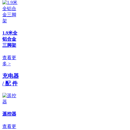
1.9米全
铝合金
三脚架
查看更
多 >
充电器
/ 配 件
遥控器
查看更