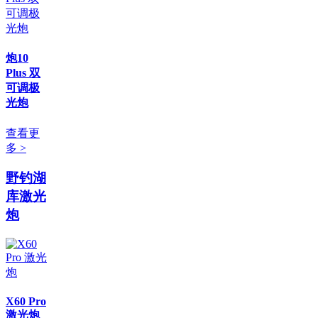
炮10
Plus 双
可调极
光炮
查看更
多 >
野钓湖
库激光
炮
X60 Pro
激光炮